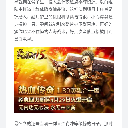
早就刻在骨子里，没人会计较这点零碎资源。以前组
队主打道士群体隐身偷袭流，这打法刷狐月山庄最是
折磨人，狐月护卫的仇恨机制离谱得很，小心翼翼隐
身摸掉一只，瞬间就能引来整片护卫群围堵，再好的
操作也架不住怪物人海战术，好几次全队直接被围到
黑白电视。
最怀念的还是当初一群人通宵冲等级榜的日子，那时