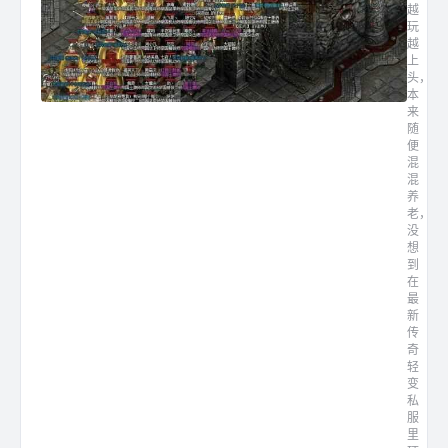
越
玩
越
上
头，
本
来
随
便
混
混
养
老，
没
想
到
在
最
新
传
奇
轻
变
私
服
里