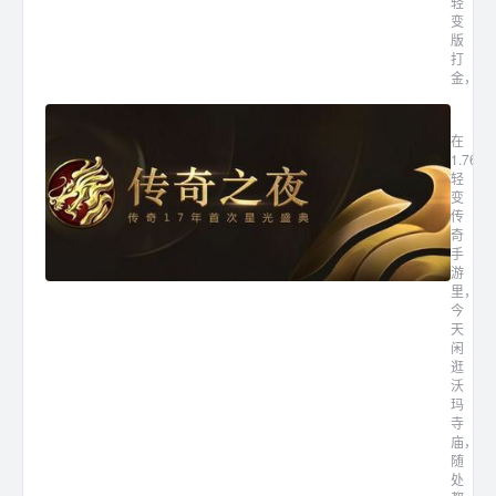
轻
变
版
打
金，...
1.7
在
1.76
轻
变
传
奇
手
游
里，
今
天
闲
逛
沃
玛
寺
庙，
随
处