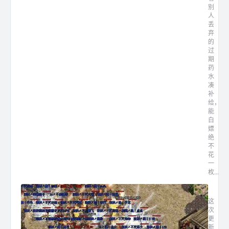
别
人
丢
弃
的
过
期
药
水
凑
补
给，
能
白
嫖
绝
不
花
一
枚...
影月轻
这
次
更
新