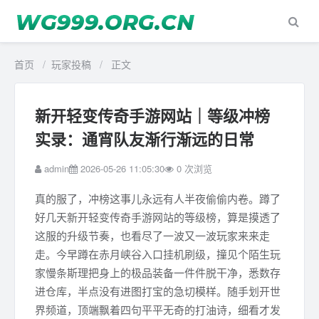
首页
/
玩家投稿
/
正文
新开轻变传奇手游网站｜等级冲榜
实录：通宵队友渐行渐远的日常
admin
2026-05-26 11:05:30
0
次浏览
真的服了，冲榜这事儿永远有人半夜偷偷内卷。蹲了
好几天新开轻变传奇手游网站的等级榜，算是摸透了
这服的升级节奏，也看尽了一波又一波玩家来来走
走。今早蹲在赤月峡谷入口挂机刷级，撞见个陌生玩
家慢条斯理把身上的极品装备一件件脱干净，悉数存
进仓库，半点没有进图打宝的急切模样。随手划开世
界频道，顶端飘着四句平平无奇的打油诗，细看才发