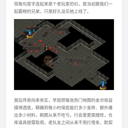
现每句首字连起来是个老玩家的ID，是当初跟我们一
起霸榜的兄弟，只是好久没见他上线了。
我玩传奇向来务实，早就把每张热门地图的金币收益
摸得透底，精确到每小时保底能打多少金砖、额外爆
出多少材料，刷图从来不吃亏。行会里更是随性，仓
库道具按需取用，老队友之间从来不用打借条，默契