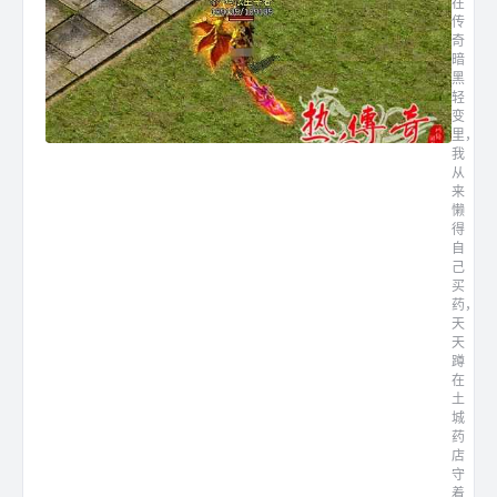
在
传
奇
暗
黑
轻
变
里，
我
从
来
懒
得
自
己
买
药，
天
天
蹲
在
土
城
药
店
守
着