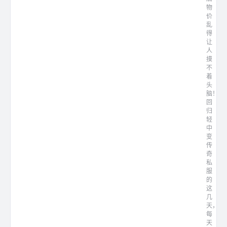
物
价
乱
得
让
人
摸
不
着
头
脑！
回
归
轻
中
变
传
奇
私
服
的
这
几
天，
每
天