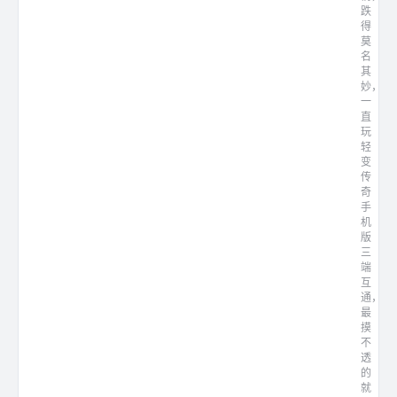
跌
得
莫
名
其
妙，
一
直
玩
轻
变
传
奇
手
机
版
三
端
互
通，
最
摸
不
透
的
就