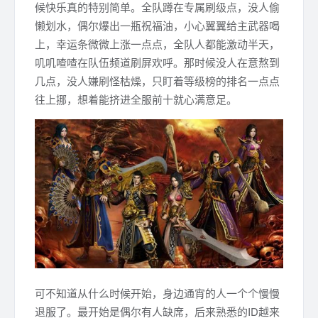
候快乐真的特别简单。全队蹲在专属刷级点，没人偷
懒划水，偶尔爆出一瓶祝福油，小心翼翼给主武器喝
上，幸运条微微上涨一点点，全队人都能激动半天，
叽叽喳喳在队伍频道刷屏欢呼。那时候没人在意熬到
几点，没人嫌刷怪枯燥，只盯着等级榜的排名一点点
往上挪，想着能挤进全服前十就心满意足。
可不知道从什么时候开始，身边通宵的人一个个慢慢
退服了。最开始是偶尔有人缺席，后来熟悉的ID越来