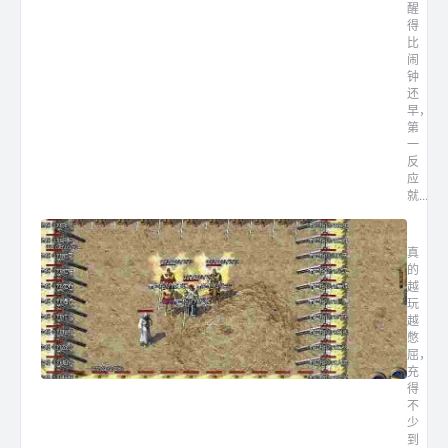
醒
得
比
闹
钟
还
早，
第
一
反
应
就...
1.7
真
的
越
玩
越
憋
屈，
充
得
不
少
到