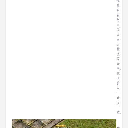
都
能
看
到
有
人
蹲
点
高
价
收
沃
玛
号
角，
喊
话
的
人
一
波
接
一
波，...
传奇暗