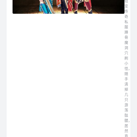
轻
变
传
奇
私
服
蹲
骨
魔
洞
穴
刷
小
怪，
随
手
清
掉
几
只
游
荡
骷
髅，
居
然
直