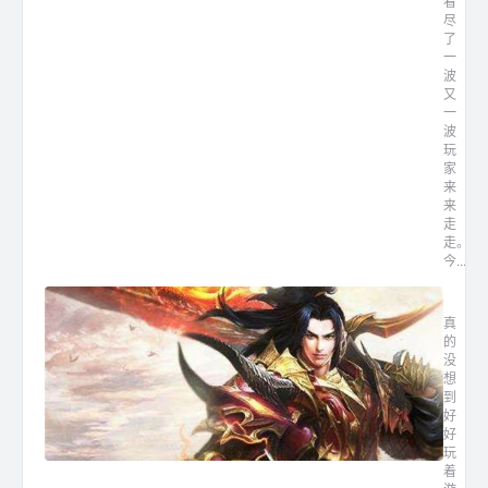
看
尽
了
一
波
又
一
波
玩
家
来
来
走
走。
今...
最新轻
真
的
没
想
到
好
好
玩
着