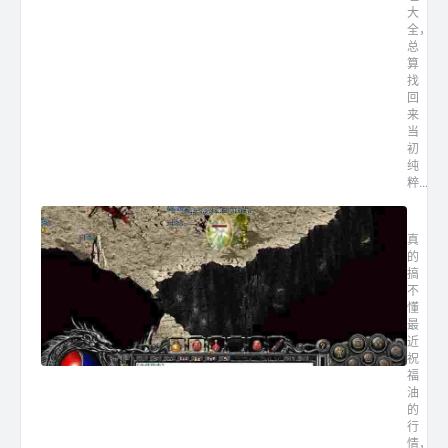
大
全，
总
算
找
回
来
当
初
纯
粹...
轻变传
真
的
搞
不
懂
最
近
祝
福
油
的
行
情，