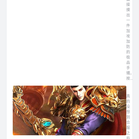
接
摸
出
一
件
加
攻
加
防
的
极
品
手
镯，
按...
合区后
真
的
没
想
到
合
服
之
后