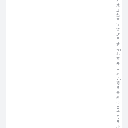
游
戏
居
然
直
接
被
封
号
清
零，
心
态
差
点
崩
了，
翻
遍
最
新
轻
变
传
奇
网
址