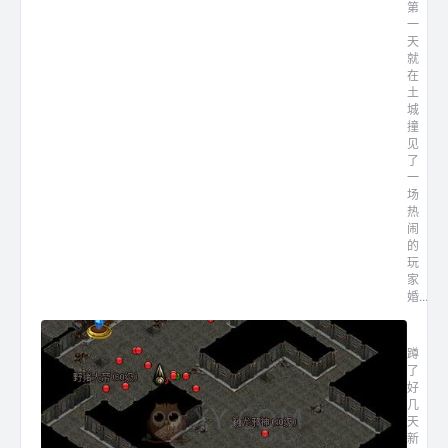
第
一
天
就
在
土
城
撞
见
了
一
场
热
闹
的
玩
家
婚...
新开轻
蹲
了
好
几
天
新