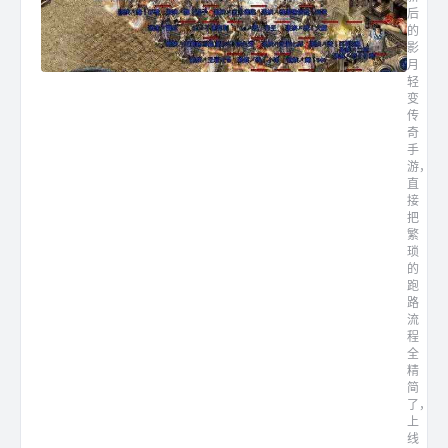
后
的
影
月
轻
变
传
奇
手
游，
直
接
把
繁
琐
的
跑
路
流
程
全
精
简
了，
上
线