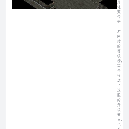
开
轻
变
传
奇
手
游
网
站
的
等
级
榜，
算
是
摸
透
了
这
服
的
升
级
节
奏，
也