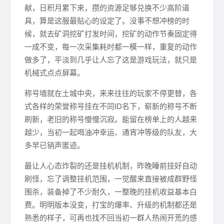
献，日积月累下来，攒的资源足够兑换不少高阶道
具，算是这服最贴心的设定了。没事不想冲榜的时
候，就去矿洞挖矿打发时间，挖矿的动作节奏固定得
一成不变，每一次采集耗时都一模一样，重复的动作
做多了，平淡到几乎让人忘了这是游戏玩法，就只是
机械式点点屏幕。
称号墙就在土城中央，来来往往的玩家不停更替，各
式各样的荣誉称号挂在不同ID名下，崭新的称号不断
刷新，老旧的称号慢慢沉寂。能留在榜单上的人越来
越少，当初一起喝油冲幸运、通宵冲等级的队友，大
多早已销声匿迹。
最让人心态炸裂的还是挂机机制，昨晚睡前挂好自动
刷怪，忘了调整挂机范围，一觉醒来直接被成群野怪
围杀，装备掉了不少耐久，一整晚的挂机收益基本白
费。明明版本没变，打宝的爆率、升级的机制都还是
熟悉的样子，可再也找不回当初一群人热闹开荒的感