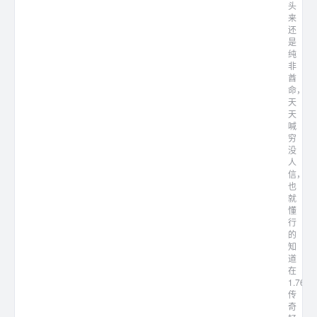
头
来
还
是
纯
非
酋
命，
天
天
喊
穷
没
人
信，
也
就
懂
行
的
知
道
在
1.76
传
奇