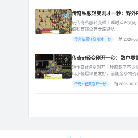
传奇私服轻变刚才一秒：野外
玩传奇私服轻变碰上瞬时延迟太闹
值钱首饰全存仓库避坑
2026-06
传奇私服轻变刚才一秒
传奇sf轻变刚开一秒：散户零
蹲传奇sf轻变刚开一秒服踩了不少坑
玛小怪爆率更友好，前期金条物价跌
2026-06-18
传奇sf轻变刚开一秒