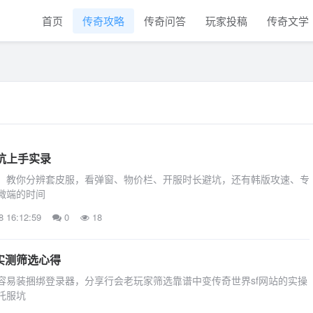
首页
传奇攻略
传奇问答
玩家投稿
传奇文学
坑上手实录
，教你分辨套皮服，看弹窗、物价栏、开服时长避坑，还有韩版攻速、专
微端的时间
8 16:12:59
0
18
实测筛选心得
容易装捆绑登录器，分享行会老玩家筛选靠谱中变传奇世界sf网站的实操
托服坑