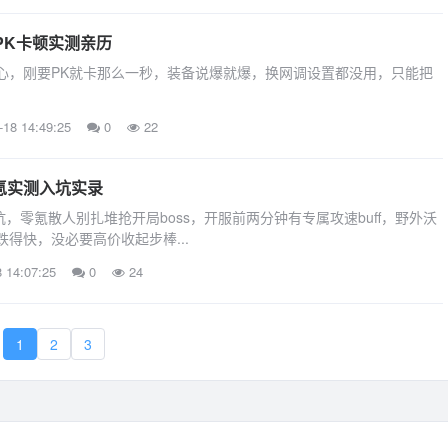
PK卡顿实测亲历
心，刚要PK就卡那么一秒，装备说爆就爆，换网调设置都没用，只能把
-18 14:49:25
0
22
氪实测入坑实录
，零氪散人别扎堆抢开局boss，开服前两分钟有专属攻速buff，野外沃
得快，没必要高价收起步棒...
 14:07:25
0
24
1
2
3