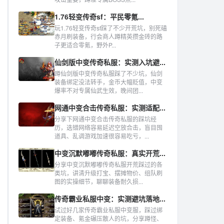
1.76轻变传奇sf：平民零氪...
玩1.76轻变传奇sf踩了不少开荒坑，别死磕
赤月刷装备，行会商人蹲精英攒金砖的路
子更适合零氪，野外P...
仙剑版中变传奇私服：实测入坑避...
蹲仙剑版中变传奇私服踩了不少坑，仙剑
装备绑定没法转手，金币大幅贬值，中变
爆率不对专属仙武生效，晚间团...
网通中变合击传奇私服：实测适配...
分享下网通中变合击传奇私服的踩坑经
历，选错网络容易延迟空放合击，盲目囤
道具、乱调游戏加速很容易吃亏，...
中变沉默嘟嘟传奇私服：真实开荒...
分享中变沉默嘟嘟传奇私服开荒踩过的各
类坑，讲清升级打宝、摆摊物价、组队刷
图的实操细节，聊聊装备耐久损...
传奇霸业私服中变：实测避坑落地...
试过好几家传奇霸业私服中变服，踩过绑
定装备、氪金碾压散人的坑，分享蹲怪、