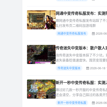
网通中变传奇私服发布：实测
蹲网通中变传奇私服发布站踩了不
乱扫发布页二维码加游戏群
2026-06
网通中变传奇私服发布
传奇迷失中变版本：散户散人
泡传奇迷失中变版本踩了不少坑，
迷失装备贬值速度快，囤货变现要
2026-06-18 
传奇迷失中变版本
新开一秒中变传奇私服：实测
蹲过好几款一秒开服的中变传奇私
还会清空，分享自己踩过的各类开
2026-06
新开一秒中变传奇私服