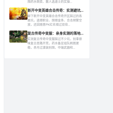
囤药水倒卖、散人选道士的实操...
新开中变英雄合击传奇：实测避坑...
聊下新开中变英雄合击传奇开区踩过的各
类坑，选错职业、囤错金条、合击频繁空
放，还因随意PK红名错过双倍...
复古传奇中变服：亲身实测的落地...
实测复古传奇中变服踩过不少坑，别拿原
味复古思路开荒，药水备足组队刷图更
稳，赤月过渡装别囤，中端武器和...