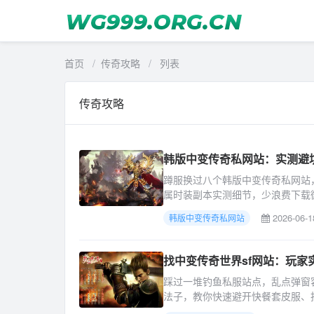
首页
/
传奇攻略
/
列表
传奇攻略
韩版中变传奇私网站：实测避
蹲服换过八个韩版中变传奇私网站
属时装副本实测细节，少浪费下载
2026-06-1
韩版中变传奇私网站
找中变传奇世界sf网站：玩家
踩过一堆钓鱼私服站点，乱点弹窗
法子，教你快速避开快餐套皮服、