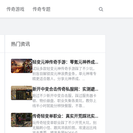
传奇游戏
传奇专题
热门资讯
轻变元神传奇手游：零氪元神养成...
试玩多款轻变元神传奇手游踩了不少坑，
别盲目解锁双元神浪费金条，单元神堆专
精更适合散人，分享元神养成、...
新开中变合击传奇私服网：实测避...
跑过不少新开中变合击服，踩过服务器卡
顿、物价崩盘、职业失衡各类坑，教你上
线半小时就能分辨快餐服，不靠...
传奇轻变单职业：真实开荒踩坑实...
玩传奇轻变单职业踩了不少开荒大坑，别
无脑刷小怪、跟风冲高阶图，攻速远比纯
攻击重要，蹲准专属BOSS点...