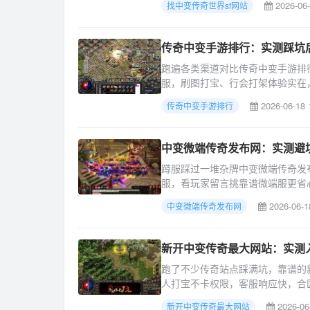
2026-06-
找中变传奇世界sf网站
传奇中变手游排行：实测踩坑
跑遍各类渠道对比传奇中变手游排
服，刷图打宝、行会打架体验实在
2026-06-18 
传奇中变手游排行
中变微端传奇发布网：实测避
蹲服踩过一堆杂牌中变微端传奇发
服，看玩家留言挑靠谱微端服更省
2026-06-1
中变微端传奇发布网
新开中变传奇最大网站：实测
跑了不少传奇站点踩满坑，靠谱的
人打宝不卡权限，客服响应快，合
2026-06
新开中变传奇最大网站