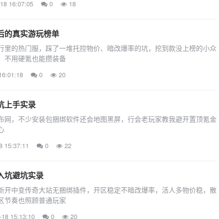
18 16:07:05
0
18
后的真实游玩榜单
行里的热门服，踩了一堆托控物价、暗改爆率的坑，挖到款没上榜的小众
，不用硬氪也能攒装备
16:01:18
0
20
坑上手实录
布网，不少安装包捆绑软件还会地图黑屏，行会老玩家教我避开置顶氪金
心
8 15:37:11
0
22
入坑避坑实录
新开中变传奇大站无捆绑插件，开区稳定不暗改爆率，活人多物价稳，散
区节奏也照顾普通玩家
-18 15:13:10
0
20