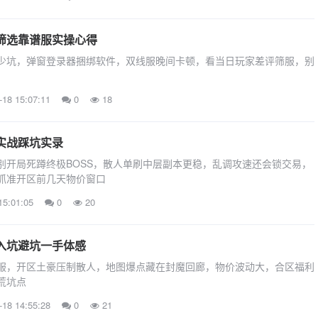
筛选靠谱服实操心得
少坑，弹窗登录器捆绑软件，双线服晚间卡顿，看当日玩家差评筛服，别
-18 15:07:11
0
18
实战踩坑实录
别开局死蹲终极BOSS，散人单刷中层副本更稳，乱调攻速还会锁交易，
抓准开区前几天物价窗口
15:01:05
0
20
入坑避坑一手体感
服，开区土豪压制散人，地图爆点藏在封魔回廊，物价波动大，合区福利
荒坑点
-18 14:55:28
0
21