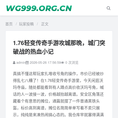
首页
/
玩家投稿
/
正文
1.76轻变传奇手游攻城那晚，城门突
破战的热血小记
admin
2026-05-26 17:56:59
0
次浏览
真搞不懂这帮玩家扎堆收号角的操作，市价已经被炒
得乱七八糟了！在1.76轻变传奇手游里，今天闲逛沃
玛寺庙，随处都能看到有人蹲点高价收沃玛号角，喊
话的人一波接一波，价格越抬越离谱。安全区角落还
藏着个有意思的摊位，通篇就摆了一件普通黑铁头
盔，标价高到离谱，摊位名简简单单写着不卖只展
示，纯纯是来凑热闹搞心态的。我仓库早就塞得满满