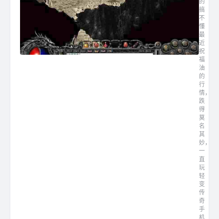
的
搞
不
懂
最
近
祝
福
油
的
行
情，
跌
得
莫
名
其
妙，
一
直
玩
轻
变
传
奇
手
机