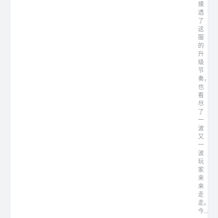
摸
透
了
这
服
的
升
级
节
奏，
也
看
尽
了
一
波
又
一
波
玩
家
来
来
走
走。
今...