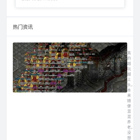
热门资讯
最新传
真
的
越
玩
越
上
头，
本
来
随
便
混
混
养
老，
没
想