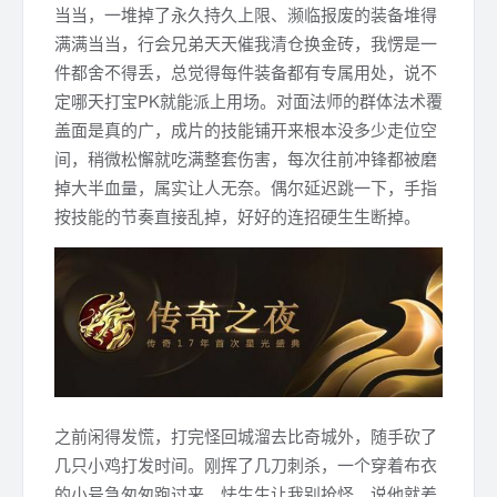
当当，一堆掉了永久持久上限、濒临报废的装备堆得
满满当当，行会兄弟天天催我清仓换金砖，我愣是一
件都舍不得丢，总觉得每件装备都有专属用处，说不
定哪天打宝PK就能派上用场。对面法师的群体法术覆
盖面是真的广，成片的技能铺开来根本没多少走位空
间，稍微松懈就吃满整套伤害，每次往前冲锋都被磨
掉大半血量，属实让人无奈。偶尔延迟跳一下，手指
按技能的节奏直接乱掉，好好的连招硬生生断掉。
之前闲得发慌，打完怪回城溜去比奇城外，随手砍了
几只小鸡打发时间。刚挥了几刀刺杀，一个穿着布衣
的小号急匆匆跑过来，怯生生让我别抢怪，说他就差