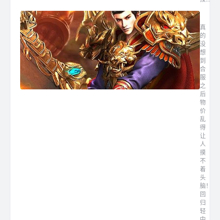
合区后
真
的
没
想
到
合
服
之
后
物
价
乱
得
让
人
摸
不
着
头
脑！
回
归
轻
中