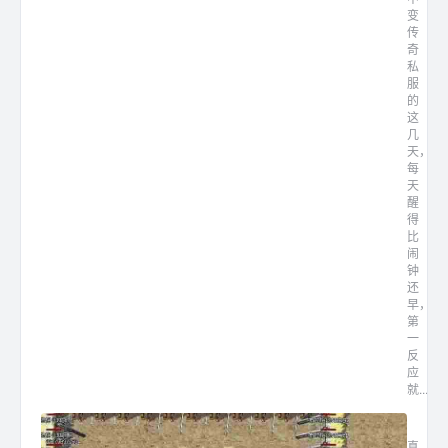
变
传
奇
私
服
的
这
几
天，
每
天
醒
得
比
闹
钟
还
早，
第
一
反
应
就...
1.7
真