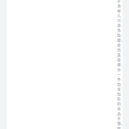
手
清
掉
几
只
游
荡
骷
髅，
居
然
直
接
摸
出
一
件
加
攻
加
防
的
极
品
手
镯，
按...