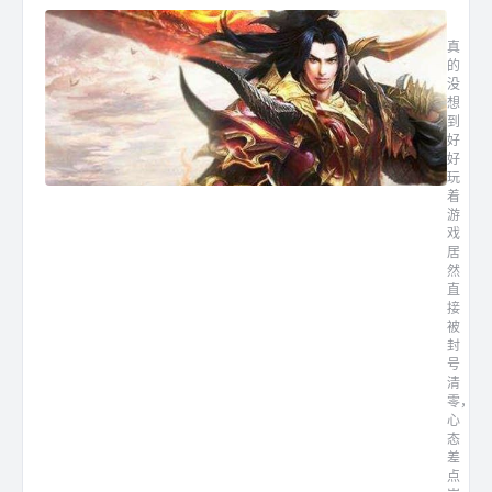
最新轻
真
的
没
想
到
好
好
玩
着
游
戏
居
然
直
接
被
封
号
清
零，
心
态
差
点