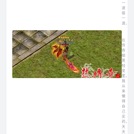
一
波
接
一
波，...
传奇暗
在
传
奇
暗
黑
轻
变
里，
我
从
来
懒
得
自
己
买
药，
天
天