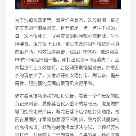
为了洗掉武器诅咒、清空红名状态，这段时间一直老
老实实刷怪磨杀戮值。诅咒值是一点一点往下掉的，
每一次不慎死亡，屏幕变黑的瞬间都心惊胆战，生怕
掉装备、诅咒反弹上涨。包里常备的限时增益药水真
的很鸡肋，时效短得离谱，也就打BOSS、遭遇突发
PK的时候临时磕一瓶，刚打出优势buff就消失了，基
本指望不上长效加持。合区动荡期慢慢过去，肆意乱
杀的玩家少了，大家都开始安稳打宝、刷装备、提升
属性，服务器的氛围肉眼可见变得平和。
偶尔看竞技场滚动的胜负公告，看着一个个玩家的胜
负记录刷新，总能莫名代入战场的紧张感。魔龙城的
城门始终堵得严实，断龙石落下后彻底封死通路，被
困在里面的守军怪物源源不断刷新，整片区域魔物密
度高得离谱。赶路的时候根本没法停脚，全程都要被
迫打怪，从地图入口走到深处，几乎没有一秒的安稳