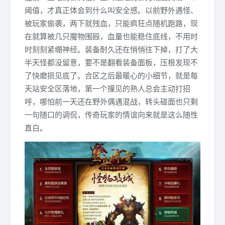
阈值，才真正体会到什么叫安全感。以前野外遇怪、
被玩家偷袭，两下就残血，只能疯狂点随机跑路，现
在就算被几只魔物围殴，血量也能稳住底线，不用时
时刻刻紧绷神经。装备耐久还在悄悄往下掉，打了大
半天怪都没留意，要不是翻看装备面板，压根发现不
了快磨损见底了。合区之后最暖心的小细节，就是每
天站安全区落地，第一个撞见的熟人总会主动打招
呼，哪怕前一天还在野外偶遇混战，转头碰面也只剩
一句随口的调侃，传奇玩家的情谊向来就是这么随性
直白。