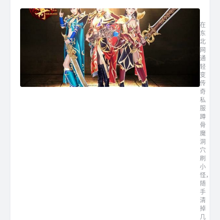
东北网
在
东
北
网
通
轻
变
传
奇
私
服
蹲
骨
魔
洞
穴
刷
小
怪，
随
手
清
掉
几