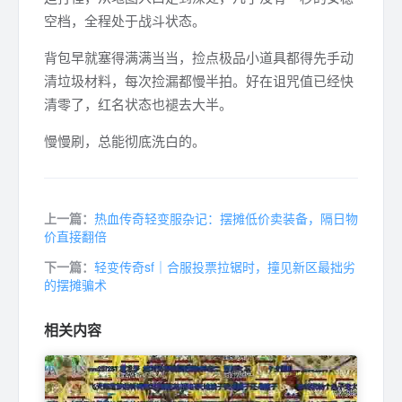
空档，全程处于战斗状态。
背包早就塞得满满当当，捡点极品小道具都得先手动
清垃圾材料，每次捡漏都慢半拍。好在诅咒值已经快
清零了，红名状态也褪去大半。
慢慢刷，总能彻底洗白的。
上一篇：
热血传奇轻变服杂记：摆摊低价卖装备，隔日物
价直接翻倍
下一篇：
轻变传奇sf｜合服投票拉锯时，撞见新区最拙劣
的摆摊骗术
相关内容