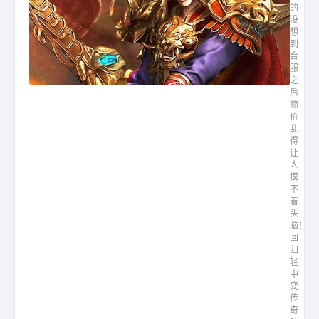
的
没
想
到
合
服
之
后
物
价
乱
得
让
人
摸
不
着
头
脑！
回
归
轻
中
变
传
奇