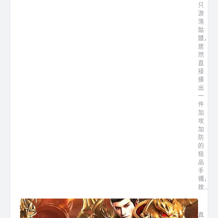
只
游
荡
骷
髅，
居
然
直
接
摸
出
一
件
加
攻
加
防
的
极
品
手
镯，
按...
合区后
真