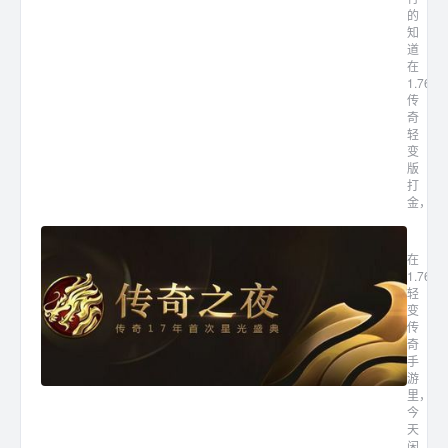
的
知
道
在
1.76
传
奇
轻
变
版
打
金，...
1.7
在
1.76
轻
变
传
奇
手
游
里，
今
天
闲