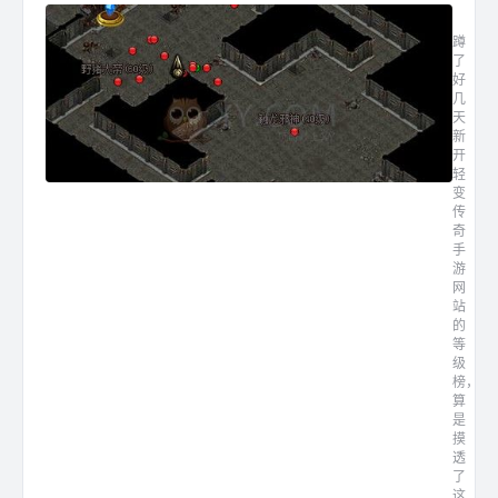
新开轻
蹲
了
好
几
天
新
开
轻
变
传
奇
手
游
网
站
的
等
级
榜，
算
是
摸
透
了
这