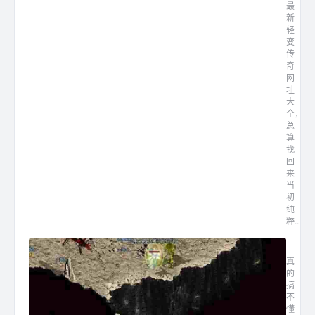
最
新
轻
变
传
奇
网
址
大
全，
总
算
找
回
来
当
初
纯
粹...
轻变传
真
的
搞
不
懂