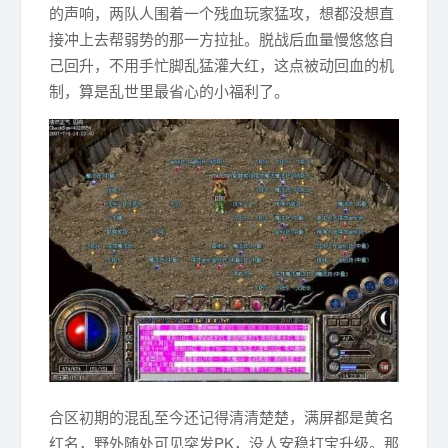
的声响，两队人围着一个残血玩家猛攻，想都没想直
接冲上去帮弱势的那一方拉扯。脱战后血量慢悠悠自
己回升，不用手忙脚乱猛灌大红，这点被动回血的机
制，算是乱世里最省心的小福利了。
合区初期的混乱至今还记得清清楚楚，满屏都是黄名
红名，野外随处可见突发PK，没人安稳打宝升级。那