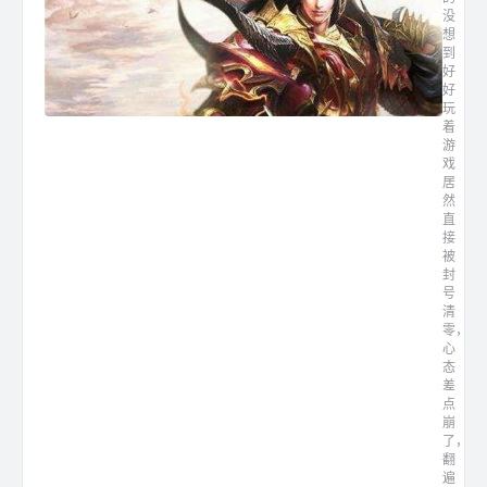
没
想
到
好
好
玩
着
游
戏
居
然
直
接
被
封
号
清
零，
心
态
差
点
崩
了，
翻
遍