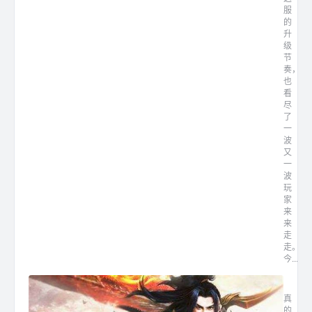
服
的
升
级
节
奏，
也
看
尽
了
一
波
又
一
波
玩
家
来
来
走
走。
今...
最新轻
真
的