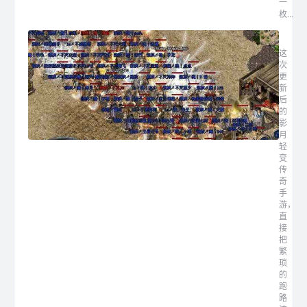
一
枚...
影月轻
这
次
更
新
后
的
影
月
轻
变
传
奇
手
游，
直
接
把
繁
琐
的
跑
路