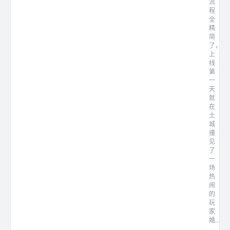
流
程
全
精
简
了，
上
线
第
一
天
就
在
土
城
撞
见
了
一
场
热
闹
的
玩
家
婚...