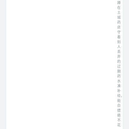
蹲
在
土
城
药
店
守
着
别
人
丢
弃
的
过
期
药
水
凑
补
给，
能
白
嫖
绝
不
花