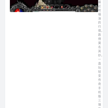
最
近
祝
福
油
的
行
情，
跌
得
莫
名
其
妙，
一
直
玩
轻
变
传
奇
手
机
版
三
端