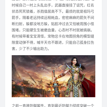
时候自己一时上头乱出手，武器直接挂了诅咒，红名
状态死死锁着，杀戮值居高不下。最烦的就是祖玛弓
箭手，隔着老远持续远程耗血，密密麻麻的箭矢不间
断扫射，躲都没地方躲，贴脸冲过去又怕被周围小怪
围堵，只能硬生生被磨血量，心态时不时就被搞崩。
有时候带着宝宝清怪，宠物总卡在地图拐角的模型缝
隙里动弹不得，喊半天也不跟进，只能自己孤身扛伤
害，少了不少输出助力。
之前一直堆防御属性，直到最近防御力彻底突破一个