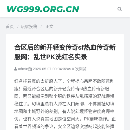
首页
/
玩家投稿
/
正文
合区后的新开轻变传奇sf热血传奇新
服网：乱世PK洗红名实录
admin
2026-05-27 00:34:32
0
次浏览
红名挂着真的太折磨人了，全程提心吊胆不敢随意乱
跑！最近蹲合区后的新开轻变传奇sf热血传奇新服
网，明显能感觉到整个服的秩序从乱糟糟的混战慢慢
稳住了。幻境里总有人蹲在入口闲聊，不停掰扯幻境
地图和土城野外的差别，有人说幻境怪物密度高爆率
优，也有人说真实地图走位空间大，PK更吃操作。正
看着世界频道的争论，安全区边缘突然响起技能碰撞