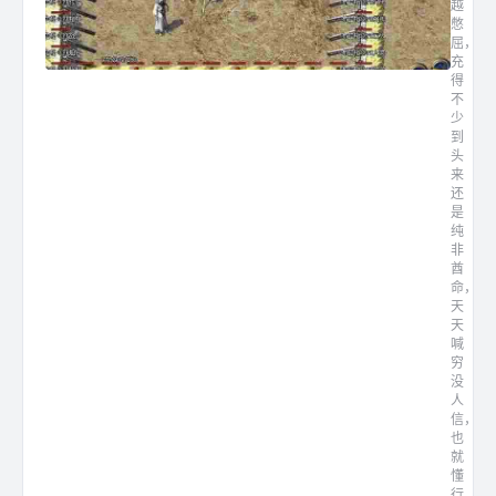
越
憋
屈，
充
得
不
少
到
头
来
还
是
纯
非
酋
命，
天
天
喊
穷
没
人
信，
也
就
懂
行