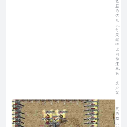
私
服
的
这
几
天，
每
天
醒
得
比
闹
钟
还
早，
第
一
反
应
就...
1.7
真
的
越
玩