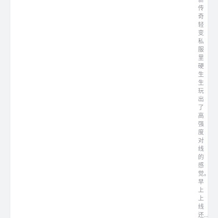
传
奇
轻
变
私
服
里
硬
生
生
玩
出
了
高
强
度
对
线
的
感
觉。
早
上
上
线
还...