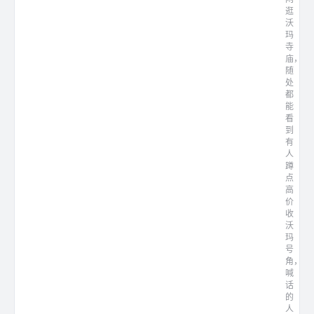
逛
沃
玛
寺
庙，
随
处
都
能
看
到
有
人
蹲
点
高
价
收
沃
玛
号
角，
喊
话
的
人