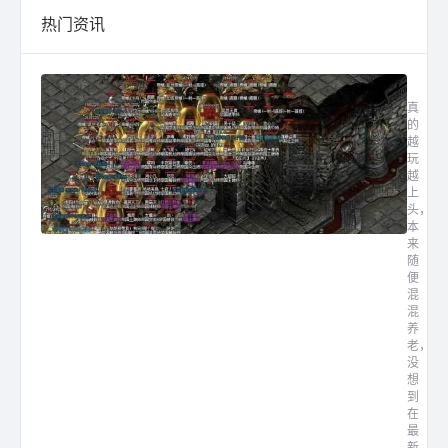
热门资讯
最新传
真
的
越
玩
越
上
头，
本
来
随
便
混
混
养
老，
没
想
到
在
最
新